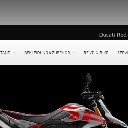
Ducati Red-Deals / Fina
STAND
BEKLEIDUNG & ZUBEHÖR
RENT-A-BIKE
SERV