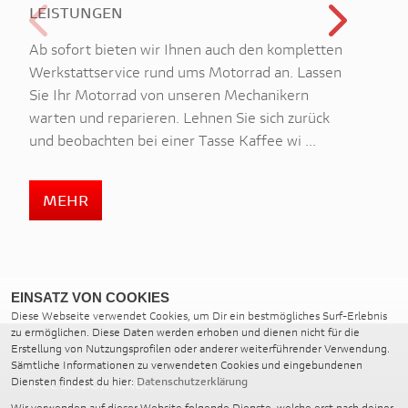
LEISTUNGEN
REI
Ab sofort bieten wir Ihnen auch den kompletten
Sie 
Werkstattservice rund ums Motorrad an. Lassen
nur 
Sie Ihr Motorrad von unseren Mechanikern
auch
warten und reparieren. Lehnen Sie sich zurück
und 
und beobachten bei einer Tasse Kaffee wi ...
Anla
MEHR
M
EINSATZ VON COOKIES
Diese Webseite verwendet Cookies, um Dir ein bestmögliches Surf-Erlebnis
zu ermöglichen. Diese Daten werden erhoben und dienen nicht für die
Erstellung von Nutzungsprofilen oder anderer weiterführender Verwendung.
Sämtliche Informationen zu verwendeten Cookies und eingebundenen
Diensten findest du hier:
Datenschutzerklärung
MCL JUNIOR GMBH
Wir verwenden auf dieser Website folgende Dienste, welche erst nach deiner